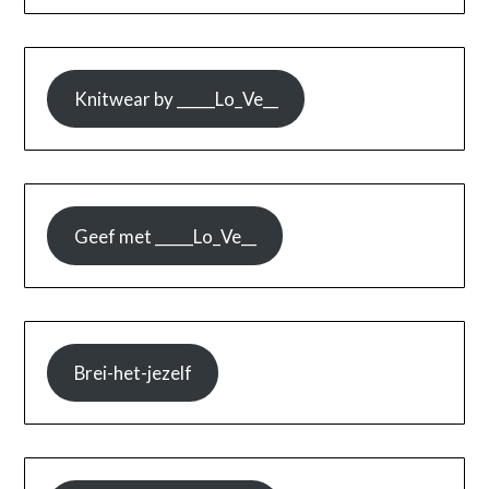
Knitwear by _____Lo_Ve__
Geef met _____Lo_Ve__
Brei-het-jezelf