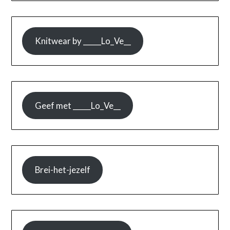
Knitwear by _____Lo_Ve__
Geef met _____Lo_Ve__
Brei-het-jezelf