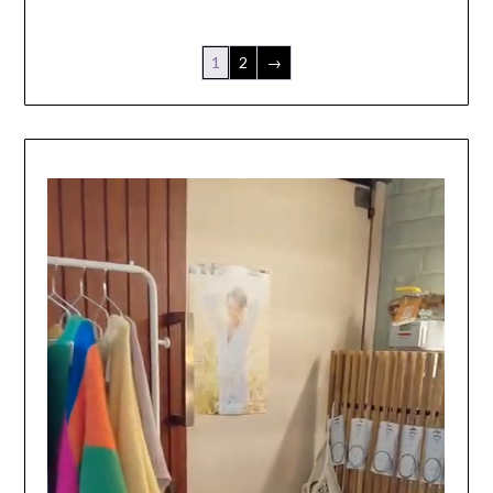
1
2
→