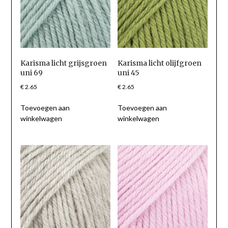
Karisma licht grijsgroen
Karisma licht olijfgroen
uni 69
uni 45
€
2.65
€
2.65
Toevoegen aan
Toevoegen aan
winkelwagen
winkelwagen