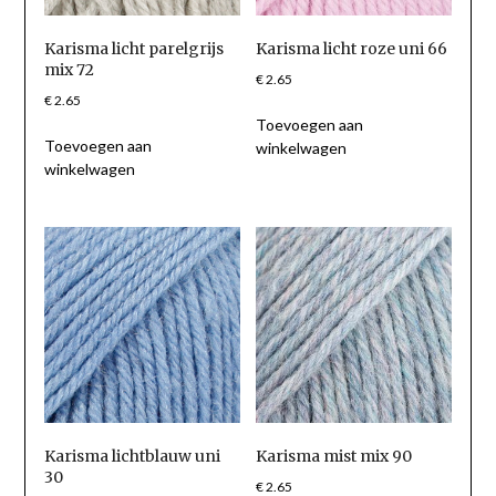
Karisma licht parelgrijs
Karisma licht roze uni 66
mix 72
€
2.65
€
2.65
Toevoegen aan
Toevoegen aan
winkelwagen
winkelwagen
Karisma lichtblauw uni
Karisma mist mix 90
30
€
2.65