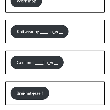
Workshop
Knitwear by _____Lo_Ve__
Geef met _____Lo_Ve__
Brei-het-jezelf