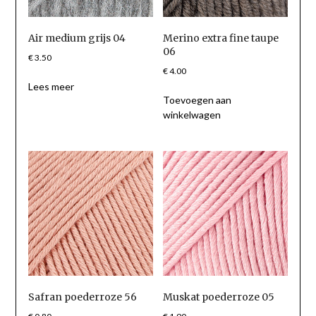
Air medium grijs 04
Merino extra fine taupe
06
€
3.50
€
4.00
Lees meer
Toevoegen aan
winkelwagen
Safran poederroze 56
Muskat poederroze 05