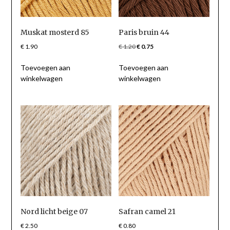
Muskat mosterd 85
Paris bruin 44
Oorspronkelijke
Huidige
€
1.90
€
1.20
€
0.75
prijs
prijs
Toevoegen aan
Toevoegen aan
was:
is:
winkelwagen
winkelwagen
€ 1.20.
€ 0.75.
Nord licht beige 07
Safran camel 21
€
2.50
€
0.80