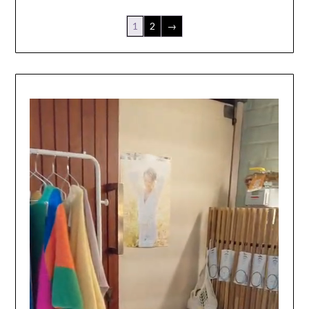
1
2
→