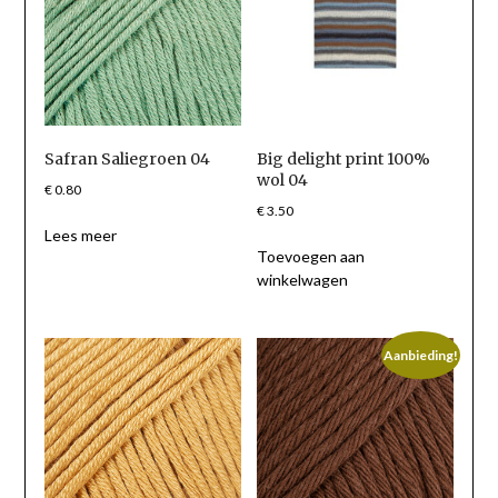
Safran Saliegroen 04
Big delight print 100%
wol 04
€
0.80
€
3.50
Lees meer
Toevoegen aan
winkelwagen
Aanbieding!