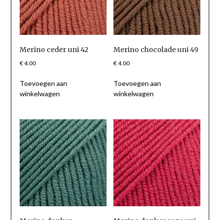
Merino ceder uni 42
Merino chocolade uni 49
€
4.00
€
4.00
Toevoegen aan
Toevoegen aan
winkelwagen
winkelwagen