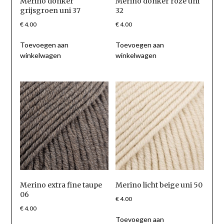
Merino donker
Merino donker roze uni
grijsgroen uni 37
32
€
4.00
€
4.00
Toevoegen aan
Toevoegen aan
winkelwagen
winkelwagen
Merino extra fine taupe
Merino licht beige uni 50
06
€
4.00
€
4.00
Toevoegen aan