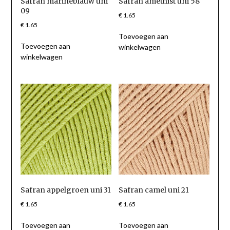
Safran marineblauw uni
Safran amethist uni 58
09
€
1.65
€
1.65
Toevoegen aan
Toevoegen aan
winkelwagen
winkelwagen
Safran appelgroen uni 31
Safran camel uni 21
€
1.65
€
1.65
Toevoegen aan
Toevoegen aan