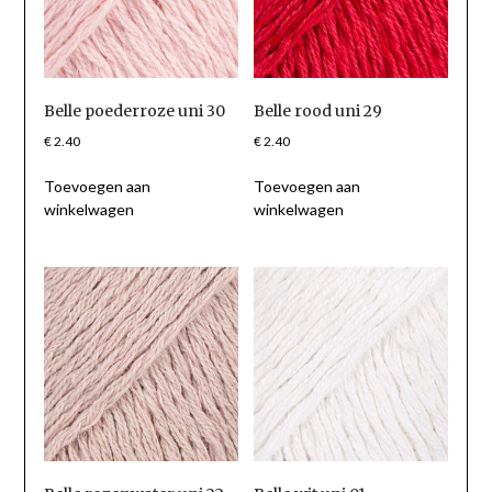
Belle poederroze uni 30
Belle rood uni 29
€
2.40
€
2.40
Toevoegen aan
Toevoegen aan
winkelwagen
winkelwagen