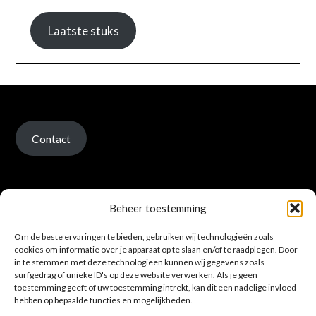
Laatste stuks
Contact
Beheer toestemming
Om de beste ervaringen te bieden, gebruiken wij technologieën zoals
Verzenden en retour
cookies om informatie over je apparaat op te slaan en/of te raadplegen. Door
in te stemmen met deze technologieën kunnen wij gegevens zoals
surfgedrag of unieke ID's op deze website verwerken. Als je geen
toestemming geeft of uw toestemming intrekt, kan dit een nadelige invloed
hebben op bepaalde functies en mogelijkheden.