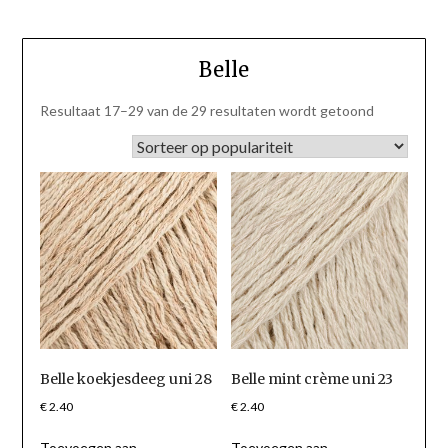
Belle
Gesorteerd
Resultaat 17–29 van de 29 resultaten wordt getoond
op
populariteit
Belle koekjesdeeg uni 28
Belle mint crème uni 23
€
2.40
€
2.40
Toevoegen aan
Toevoegen aan