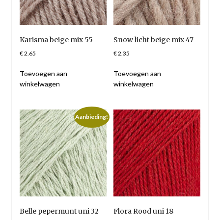
Karisma beige mix 55
Snow licht beige mix 47
€
2.65
€
2.35
Toevoegen aan
Toevoegen aan
winkelwagen
winkelwagen
Aanbieding!
Belle pepermunt uni 32
Flora Rood uni 18