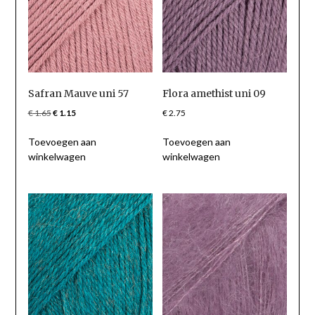
Safran Mauve uni 57
Flora amethist uni 09
Oorspronkelijke
Huidige
€
1.65
€
1.15
€
2.75
prijs
prijs
Toevoegen aan
Toevoegen aan
was:
is:
winkelwagen
winkelwagen
€ 1.65.
€ 1.15.