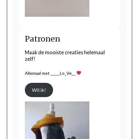
Patronen
Maak de mooiste creaties helemaal
zelf!
Allemaal met _____Lo_Ve__
Wil ik!