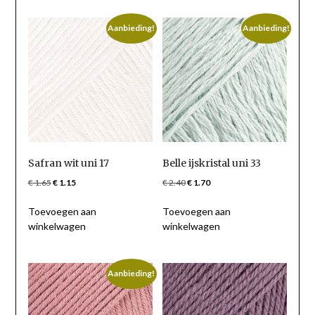
Aanbieding!
Aanbieding!
Safran wit uni 17
Belle ijskristal uni 33
Oorspronkelijke
Huidige
Oorspronkelijke
Huidige
€
1.65
€
1.15
€
2.40
€
1.70
prijs
prijs
prijs
prijs
Toevoegen aan
Toevoegen aan
was:
is:
was:
is:
winkelwagen
winkelwagen
€ 1.65.
€ 1.15.
€ 2.40.
€ 1.70.
Aanbieding!