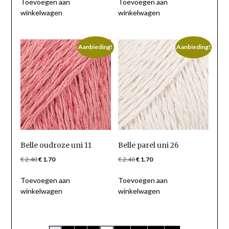
Toevoegen aan
Toevoegen aan
winkelwagen
winkelwagen
Aanbieding!
Aanbieding!
Belle oudroze uni 11
Belle parel uni 26
Oorspronkelijke
Huidige
Oorspronkelijke
Huidige
€
2.40
€
1.70
€
2.40
€
1.70
prijs
prijs
prijs
prijs
Toevoegen aan
Toevoegen aan
was:
is:
was:
is:
winkelwagen
winkelwagen
€ 2.40.
€ 1.70.
€ 2.40.
€ 1.70.