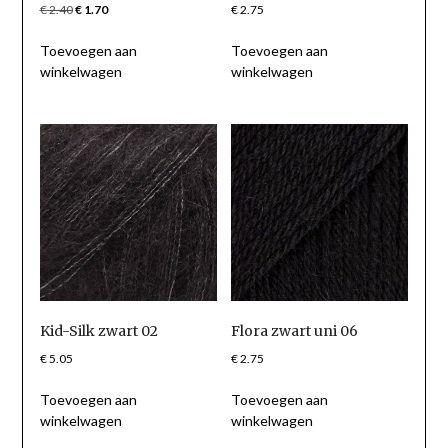
Oorspronkelijke
Huidige
€
2.40
€
1.70
€
2.75
prijs
prijs
Toevoegen aan
Toevoegen aan
was:
is:
winkelwagen
winkelwagen
€ 2.40.
€ 1.70.
Kid-Silk zwart 02
Flora zwart uni 06
€
5.05
€
2.75
Toevoegen aan
Toevoegen aan
winkelwagen
winkelwagen