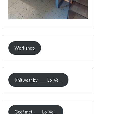
Workshop
Knitwear by _____Lo_Ve__
Geef met _____Lo_Ve__