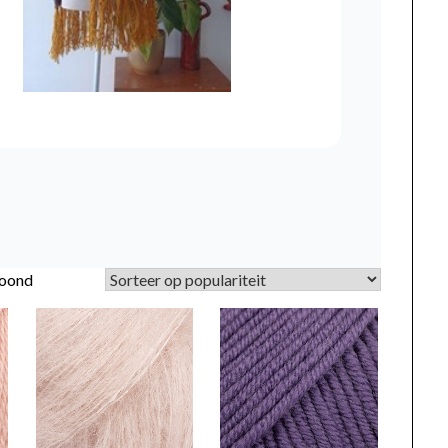
Gesorteerd
toond
op
populariteit