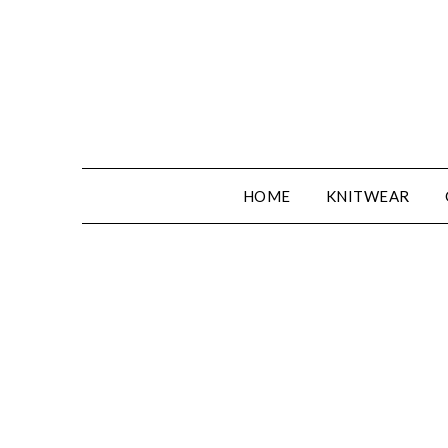
Spring
naar
de
inhoud
HOME
KNITWEAR