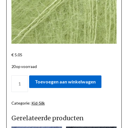
€
5.05
20 op voorraad
KID-
Toevoegen aan winkelwagen
SILK
APPEL
18
AANTAL
Categorie:
Kid-Silk
Gerelateerde producten