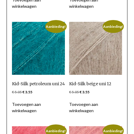
winkelwagen
winkelwagen
€ 5.05.
€ 3.55.
€ 5.05.
€ 3.55.
Aanbieding!
Aanbieding!
Kid-Silk petroleum uni 24
Kid-Silk beige uni 12
Oorspronkelijke
Huidige
Oorspronkelijke
Huidige
€
5.05
€
3.55
€
5.05
€
3.55
prijs
prijs
prijs
prijs
Toevoegen aan
Toevoegen aan
was:
is:
was:
is:
winkelwagen
winkelwagen
€ 5.05.
€ 3.55.
€ 5.05.
€ 3.55.
Aanbieding!
Aanbieding!