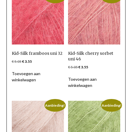
Kid-Silk framboos uni 32
Kid-Silk cherry sorbet
uni 46
Oorspronkelijke
Huidige
€
5.05
€
3.55
Oorspronkelijke
Huidige
€
5.05
€
3.55
prijs
prijs
prijs
prijs
Toevoegen aan
was:
is:
Toevoegen aan
was:
is:
winkelwagen
€ 5.05.
€ 3.55.
winkelwagen
€ 5.05.
€ 3.55.
Aanbieding!
Aanbieding!