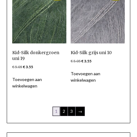
Kid-Silk donkergroen
Kid-Silk grijs uni 10
uni 19
Oorspronkelijke
Huidige
€
5.05
€
3.55
Oorspronkelijke
Huidige
€
5.05
€
3.55
prijs
prijs
prijs
prijs
Toevoegen aan
was:
is:
Toevoegen aan
was:
is:
winkelwagen
€ 5.05.
€ 3.55.
winkelwagen
€ 5.05.
€ 3.55.
1
2
3
→