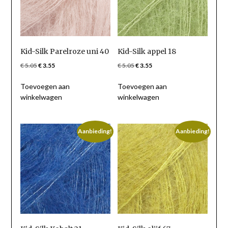
Kid-Silk Parelroze uni 40
Kid-Silk appel 18
Oorspronkelijke
Huidige
Oorspronkelijke
Huidige
€
5.05
€
3.55
€
5.05
€
3.55
prijs
prijs
prijs
prijs
Toevoegen aan
Toevoegen aan
was:
is:
was:
is:
winkelwagen
winkelwagen
€ 5.05.
€ 3.55.
€ 5.05.
€ 3.55.
Aanbieding!
Aanbieding!