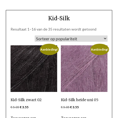
Kid-Silk
Gesorteerd
Resultaat 1–16 van de 35 resultaten wordt getoond
op
populariteit
Aanbieding!
Aanbieding!
Kid-Silk zwart 02
Kid-Silk heide uni 05
Oorspronkelijke
Huidige
Oorspronkelijke
Huidige
€
5.05
€
3.55
€
5.05
€
3.55
prijs
prijs
prijs
prijs
Toevoegen aan
Toevoegen aan
was:
is:
was:
is: