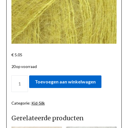
€
5.05
20 op voorraad
KID-
Toevoegen aan winkelwagen
SILK
OLIJF
67
AANTAL
Categorie:
Kid-Silk
Gerelateerde producten