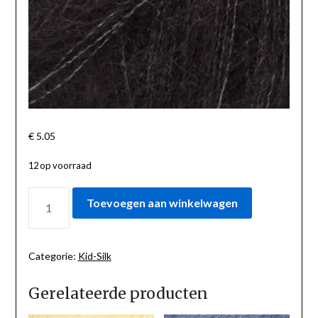
€
5.05
12 op voorraad
KID-
Toevoegen aan winkelwagen
SILK
ZWART
02
AANTAL
Categorie:
Kid-Silk
Gerelateerde producten