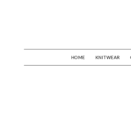
Spring
naar
de
inhoud
HOME
KNITWEAR