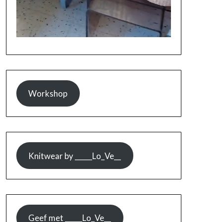
Workshop
Knitwear by _____Lo_Ve__
Geef met _____Lo_Ve__