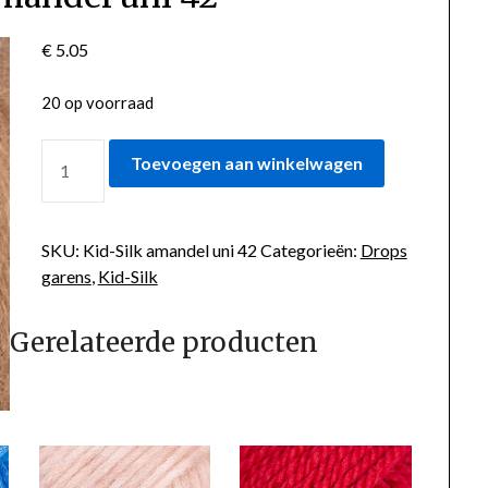
€
5.05
20 op voorraad
KID-
Toevoegen aan winkelwagen
SILK
AMANDEL
UNI
SKU:
Kid-Silk amandel uni 42
Categorieën:
Drops
42
garens
,
Kid-Silk
AANTAL
Gerelateerde producten