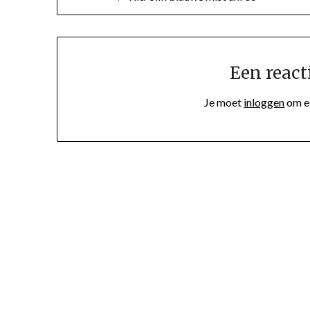
Een react
Je moet
inloggen
om ee