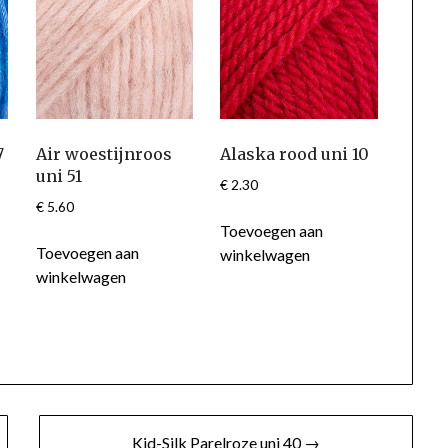
7
Air woestijnroos
Alaska rood uni 10
uni 51
€
2.30
€
5.60
Toevoegen aan
Toevoegen aan
winkelwagen
winkelwagen
Kid-Silk Parelroze uni 40 →