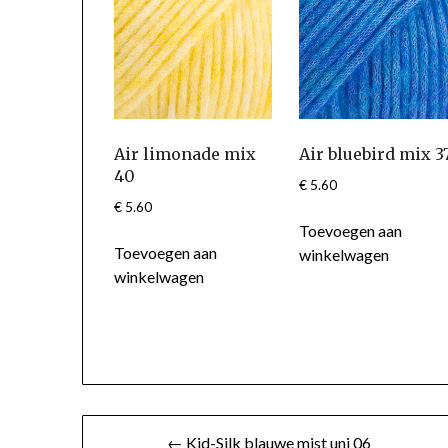
Air limonade mix
Air bluebird mix 3
40
€
5.60
€
5.60
Toevoegen aan
Toevoegen aan
winkelwagen
winkelwagen
Berichtnavigatie
← Kid-Silk blauwe mist uni 06