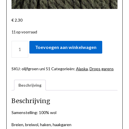
€
2.30
11 op voorraad
ALASKA
Toevoegen aan winkelwagen
OLIJFGROEN
UNI
51
AANTAL
SKU:
olijfgroen uni 51
Categorieën:
Alaska
,
Drops garens
Beschrijving
Beschrijving
Samenstelling: 100% wol
Breien, breiwol, haken, haakgaren