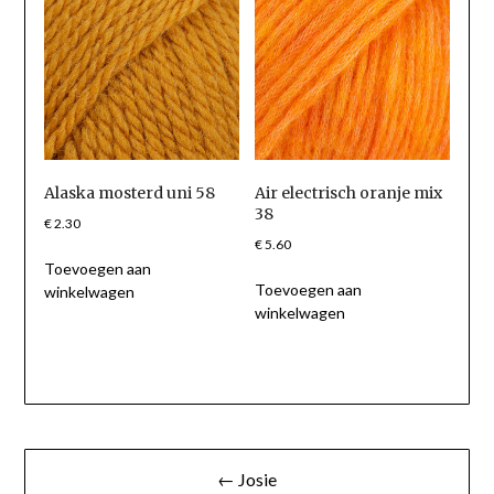
Alaska mosterd uni 58
Air electrisch oranje mix
38
€
2.30
€
5.60
Toevoegen aan
Toevoegen aan
winkelwagen
winkelwagen
Berichtnavigatie
← Josie