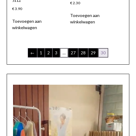
3112
€
2.30
€
3.90
Toevoegen aan
Toevoegen aan
winkelwagen
winkelwagen
←
1
2
3
…
27
28
29
30