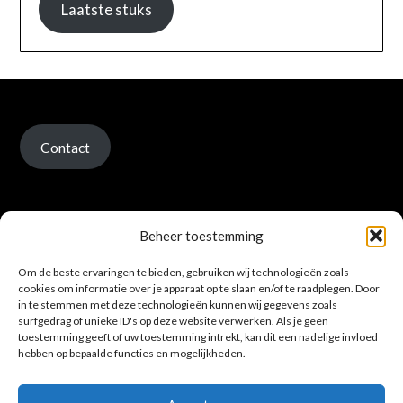
Laatste stuks
Contact
Beheer toestemming
Om de beste ervaringen te bieden, gebruiken wij technologieën zoals
Verzenden en retour
cookies om informatie over je apparaat op te slaan en/of te raadplegen. Door
in te stemmen met deze technologieën kunnen wij gegevens zoals
surfgedrag of unieke ID's op deze website verwerken. Als je geen
toestemming geeft of uw toestemming intrekt, kan dit een nadelige invloed
hebben op bepaalde functies en mogelijkheden.