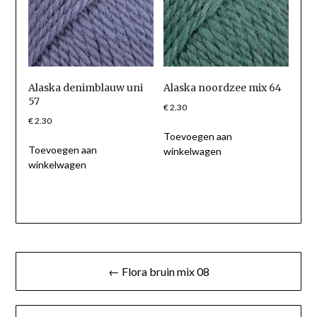
Alaska denimblauw uni
Alaska noordzee mix 64
57
€
2.30
€
2.30
Toevoegen aan
Toevoegen aan
winkelwagen
winkelwagen
Berichtnavigatie
← Flora bruin mix 08