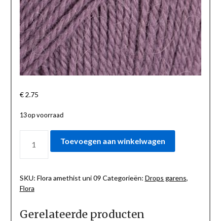
€
2.75
13 op voorraad
FLORA
Toevoegen aan winkelwagen
AMETHIST
UNI
09
AANTAL
SKU:
Flora amethist uni 09
Categorieën:
Drops garens
,
Flora
Gerelateerde producten