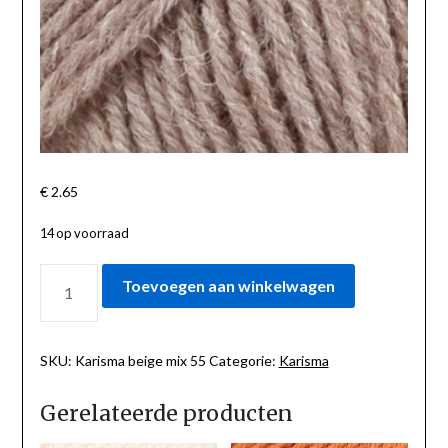
€
2.65
14 op voorraad
KARISMA
Toevoegen aan winkelwagen
BEIGE
MIX
55
AANTAL
SKU:
Karisma beige mix 55
Categorie:
Karisma
Gerelateerde producten