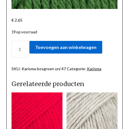
€
2.65
19 op voorraad
KARISMA
Toevoegen aan winkelwagen
BOSGROEN
UNI
47
AANTAL
SKU:
Karisma bosgroen uni 47
Categorie:
Karisma
Gerelateerde producten