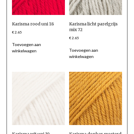
Karisma rood uni 18
Karisma licht parelgrijs
mix 72
€
2.65
€
2.65
Toevoegen aan
Toevoegen aan
winkelwagen
winkelwagen
Karisma wit uni 19
Karisma donker mosterd