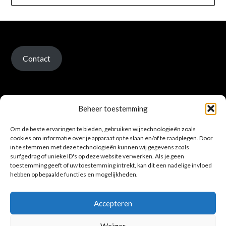
Contact
Beheer toestemming
Om de beste ervaringen te bieden, gebruiken wij technologieën zoals
Verzenden en retour
cookies om informatie over je apparaat op te slaan en/of te raadplegen. Door
in te stemmen met deze technologieën kunnen wij gegevens zoals
surfgedrag of unieke ID's op deze website verwerken. Als je geen
toestemming geeft of uw toestemming intrekt, kan dit een nadelige invloed
hebben op bepaalde functies en mogelijkheden.
Accepteren
Privacybeleid
Weiger