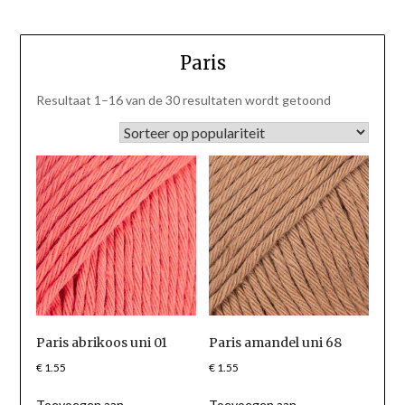
Paris
Gesorteerd
Resultaat 1–16 van de 30 resultaten wordt getoond
op
populariteit
Paris abrikoos uni 01
Paris amandel uni 68
€
1.55
€
1.55
Toevoegen aan
Toevoegen aan