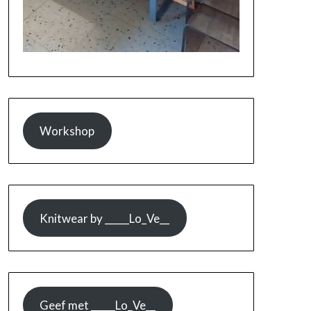
Workshop
Knitwear by _____Lo_Ve__
Geef met _____Lo_Ve__