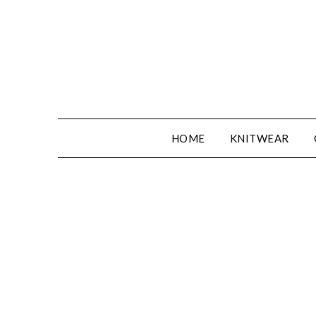
Spring
naar
de
inhoud
HOME
KNITWEAR