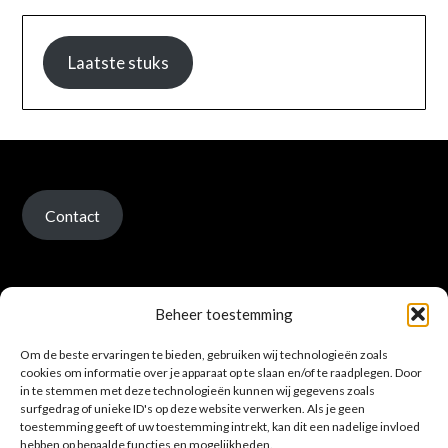
Laatste stuks
Contact
Beheer toestemming
Om de beste ervaringen te bieden, gebruiken wij technologieën zoals
Verzenden en retour
cookies om informatie over je apparaat op te slaan en/of te raadplegen. Door
in te stemmen met deze technologieën kunnen wij gegevens zoals
surfgedrag of unieke ID's op deze website verwerken. Als je geen
toestemming geeft of uw toestemming intrekt, kan dit een nadelige invloed
hebben op bepaalde functies en mogelijkheden.