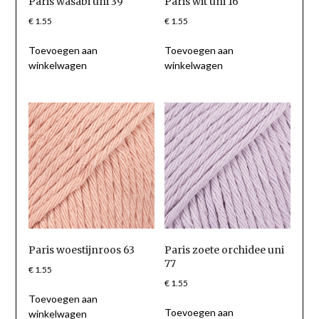
Paris wasabi uni 39
Paris wit uni 16
€
1.55
€
1.55
Toevoegen aan
Toevoegen aan
winkelwagen
winkelwagen
Paris woestijnroos 63
Paris zoete orchidee uni
77
€
1.55
€
1.55
Toevoegen aan
Toevoegen aan
winkelwagen