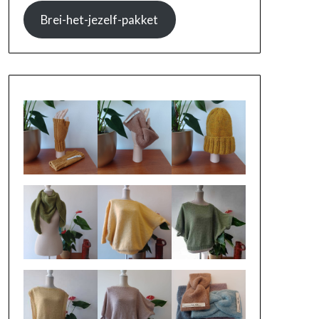
Brei-het-jezelf-pakket