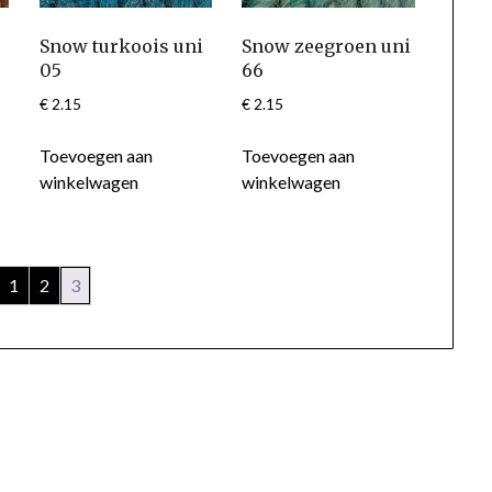
0
Snow turkoois uni
Snow zeegroen uni
05
66
€
2.15
€
2.15
Toevoegen aan
Toevoegen aan
winkelwagen
winkelwagen
1
2
3