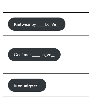
Knitwear by _____Lo_Ve__
Geef met _____Lo_Ve__
Brei-het-jezelf