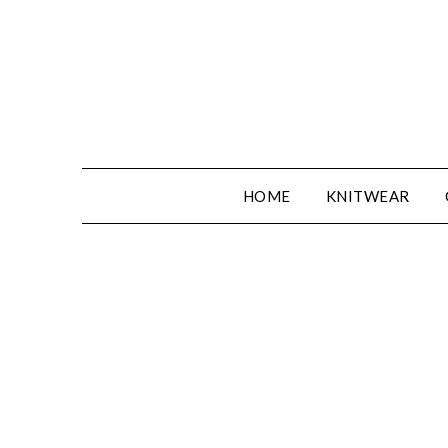
Spring
naar
de
inhoud
HOME
KNITWEAR