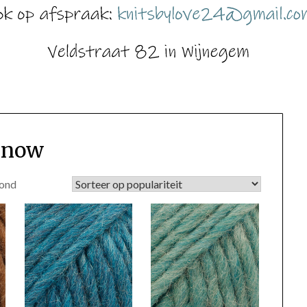
Snow
Gesorteerd
oond
op
populariteit