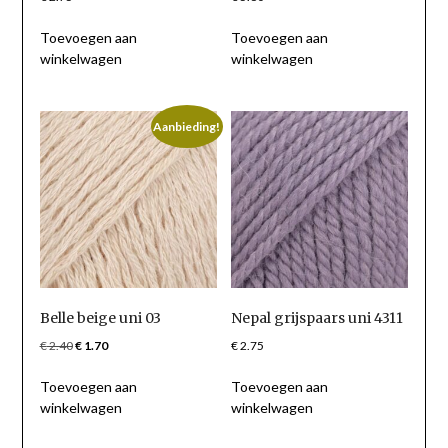
Toevoegen aan
Toevoegen aan
winkelwagen
winkelwagen
Aanbieding!
Belle beige uni 03
Nepal grijspaars uni 4311
Oorspronkelijke
Huidige
€
2.40
€
1.70
€
2.75
prijs
prijs
Toevoegen aan
Toevoegen aan
was:
is:
winkelwagen
winkelwagen
€ 2.40.
€ 1.70.