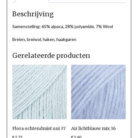
Beschrijving
Samenstelling: 65% alpaca, 28% polyamide, 7% Wool
Breien, breiwol, haken, haakgaren
Gerelateerde producten
Flora ochtendmist uni 37
Air lichtblauw mix 36
€
2.75
€
5.60