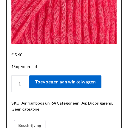
€
5.60
15 op voorraad
AIR
Toevoegen aan winkelwagen
FRAMBOOS
UNI
64
AANTAL
SKU:
Air framboos uni 64
Categorieën:
Air
,
Drops garens
,
Geen categorie
Beschrijving