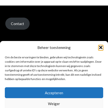
Contact
Beheer toestemming
Om de beste ervaringen te bieden, gebruiken wij technologieën zoals
Verzenden en retour
cookies om informatie over je apparaat op te slaan en/of te raadplegen. Door
in te stemmen met deze technologieën kunnen wij gegevens zoals
surfgedrag of unieke ID's op deze website verwerken. Als je geen
toestemming geeft of uw toestemming intrekt, kan dit een nadelige invloed
hebben op bepaalde functies en mogelijkheden.
Accepteren
Privacybeleid
Weiger