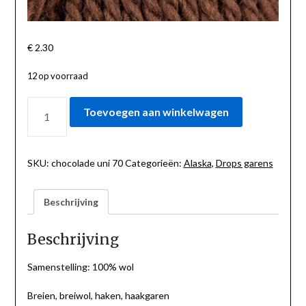
€
2.30
12 op voorraad
ALASKA
Toevoegen aan winkelwagen
CHOCOLADE
UNI
70
AANTAL
SKU:
chocolade uni 70
Categorieën:
Alaska
,
Drops garens
Beschrijving
Beschrijving
Samenstelling: 100% wol
Breien, breiwol, haken, haakgaren