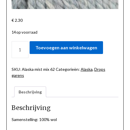
€
2.30
14 op voorraad
ALASKA
Toevoegen aan winkelwagen
MIST
MIX
62
AANTAL
SKU:
Alaska mist mix 62
Categorieën:
Alaska
,
Drops
garens
Beschrijving
Beschrijving
Samenstelling: 100% wol