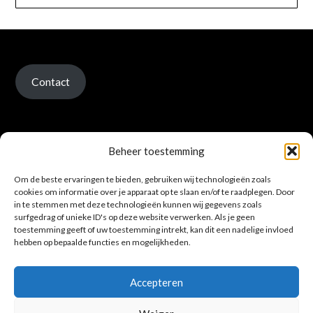
Contact
Beheer toestemming
Om de beste ervaringen te bieden, gebruiken wij technologieën zoals
Verzenden en retour
cookies om informatie over je apparaat op te slaan en/of te raadplegen. Door
in te stemmen met deze technologieën kunnen wij gegevens zoals
surfgedrag of unieke ID's op deze website verwerken. Als je geen
toestemming geeft of uw toestemming intrekt, kan dit een nadelige invloed
hebben op bepaalde functies en mogelijkheden.
Accepteren
Privacybeleid