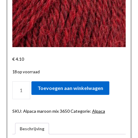
€
4.10
18 op voorraad
ALPACA
Toevoegen aan winkelwagen
MAROON
MIX
3650
AANTAL
SKU:
Alpaca maroon mix 3650
Categorie:
Alpaca
Beschrijving