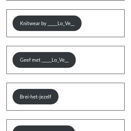
Knitwear by _____Lo_Ve__
Geef met _____Lo_Ve__
Brei-het-jezelf