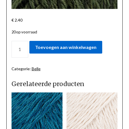
€
2.40
20 op voorraad
BELLE
Toevoegen aan winkelwagen
BOSGROEN
35
AANTAL
Categorie:
Belle
Gerelateerde producten