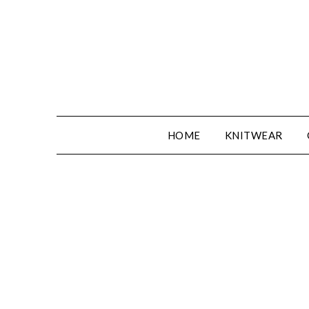
Spring
naar
de
inhoud
HOME
KNITWEAR