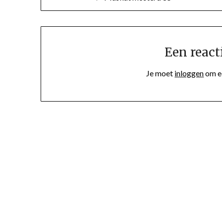
Een react
Je moet
inloggen
om ee