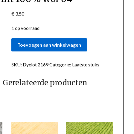
€
3.50
1 op voorraad
BIG
Toevoegen aan winkelwagen
DELIGHT
PRINT
100%
SKU:
Dyelot 2169
Categorie:
Laatste stuks
WOL
04
Gerelateerde producten
AANTAL