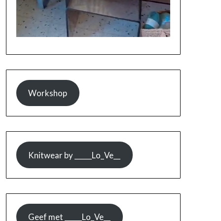
Workshop
Knitwear by _____Lo_Ve__
Geef met _____Lo_Ve__