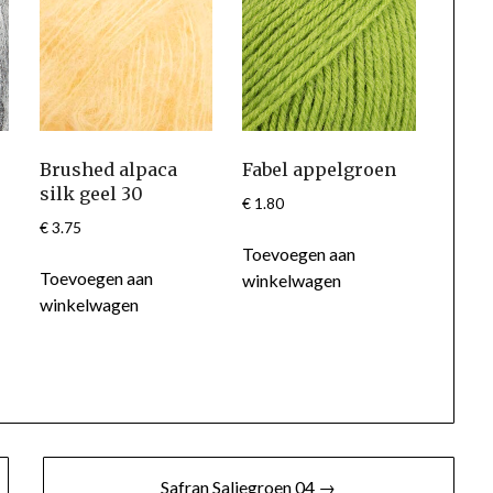
Brushed alpaca
Fabel appelgroen
silk geel 30
€
1.80
€
3.75
Toevoegen aan
Toevoegen aan
winkelwagen
winkelwagen
Safran Saliegroen 04 →