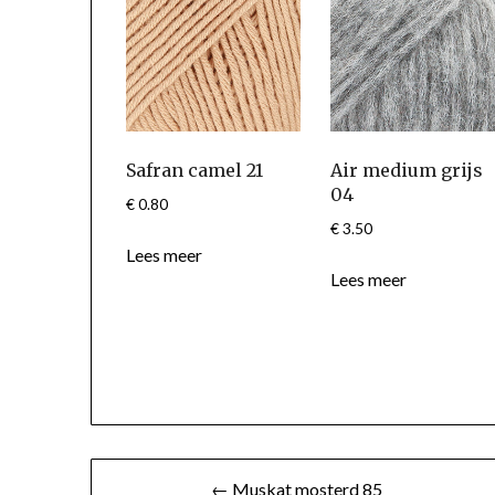
Safran camel 21
Air medium grijs
04
€
0.80
€
3.50
Lees meer
Lees meer
Berichtnavigatie
← Muskat mosterd 85