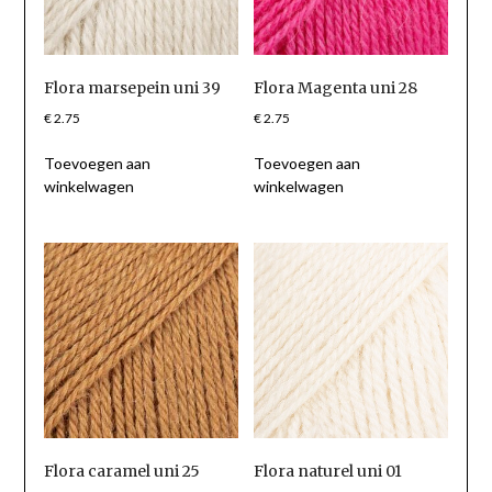
Flora marsepein uni 39
Flora Magenta uni 28
€
2.75
€
2.75
Toevoegen aan
Toevoegen aan
winkelwagen
winkelwagen
Flora caramel uni 25
Flora naturel uni 01