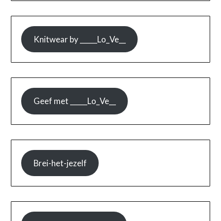
Knitwear by _____Lo_Ve__
Geef met _____Lo_Ve__
Brei-het-jezelf