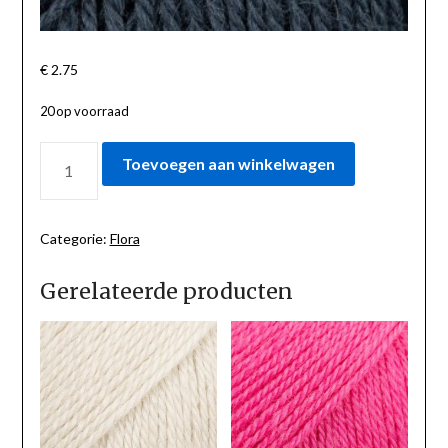
€
2.75
20 op voorraad
FLORA
Toevoegen aan winkelwagen
MIDDERNACHTSCHADUW
UNI
35
AANTAL
Categorie:
Flora
Gerelateerde producten