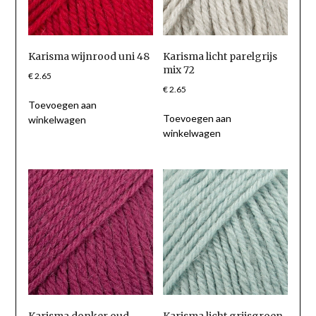
Karisma wijnrood uni 48
Karisma licht parelgrijs
mix 72
€
2.65
€
2.65
Toevoegen aan
Toevoegen aan
winkelwagen
winkelwagen
Karisma donker oud
Karisma licht grijsgroen