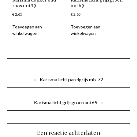
roos uni 39
uni 69
€
2.65
€
2.65
Toevoegen aan
Toevoegen aan
winkelwagen
winkelwagen
Berichtnavigatie
← Karisma licht parelgrijs mix 72
Karisma licht grijsgroen uni 69 →
Een reactie achterlaten