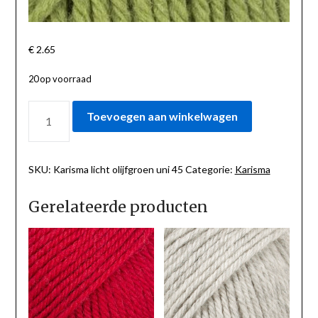
€
2.65
20 op voorraad
KARISMA
Toevoegen aan winkelwagen
LICHT
OLIJFGROEN
UNI
45
SKU:
Karisma licht olijfgroen uni 45
Categorie:
Karisma
AANTAL
Gerelateerde producten