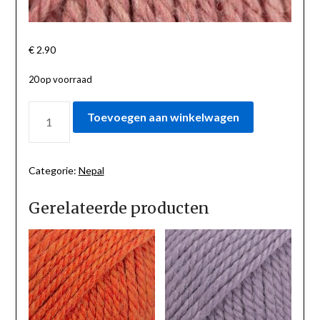
€
2.90
20 op voorraad
NEPAL
Toevoegen aan winkelwagen
BLUSH
MIX
8912
AANTAL
Categorie:
Nepal
Gerelateerde producten