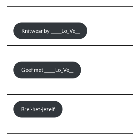
Knitwear by _____Lo_Ve__
Geef met _____Lo_Ve__
Brei-het-jezelf