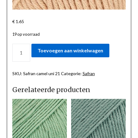
€
1.65
19 op voorraad
SAFRAN
Toevoegen aan winkelwagen
CAMEL
UNI
21
AANTAL
SKU:
Safran camel uni 21
Categorie:
Safran
Gerelateerde producten