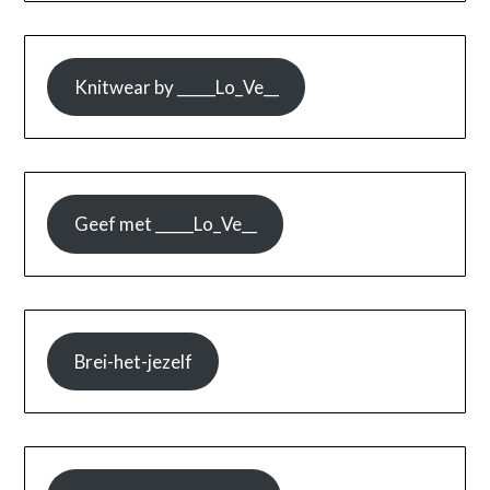
Knitwear by _____Lo_Ve__
Geef met _____Lo_Ve__
Brei-het-jezelf