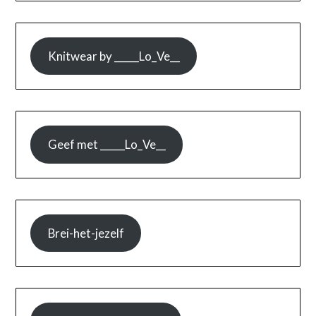
Knitwear by _____Lo_Ve__
Geef met _____Lo_Ve__
Brei-het-jezelf