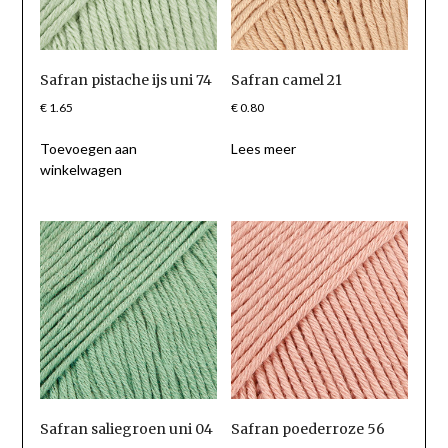
Safran pistache ijs uni 74
Safran camel 21
€
1.65
€
0.80
Toevoegen aan
Lees meer
winkelwagen
Safran saliegroen uni 04
Safran poederroze 56