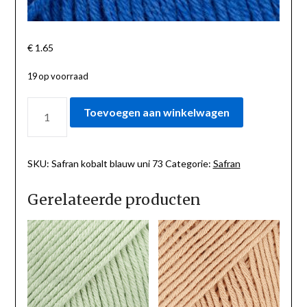
€
1.65
19 op voorraad
SAFRAN
Toevoegen aan winkelwagen
KOBALT
BLAUW
UNI
73
SKU:
Safran kobalt blauw uni 73
Categorie:
Safran
AANTAL
Gerelateerde producten