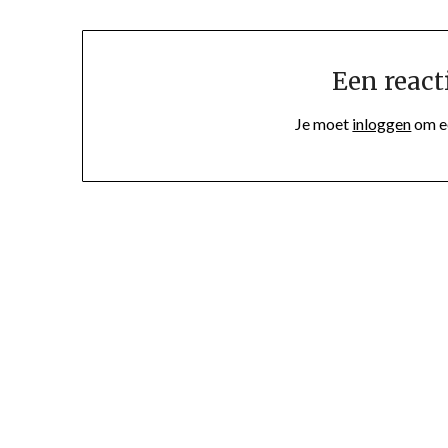
Een react
Je moet
inloggen
om ee