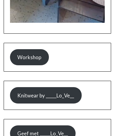
Workshop
Knitwear by _____Lo_Ve__
Geef met _____Lo_Ve__