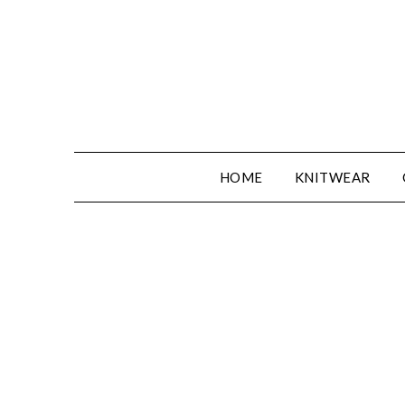
Spring
naar
de
inhoud
HOME
KNITWEAR