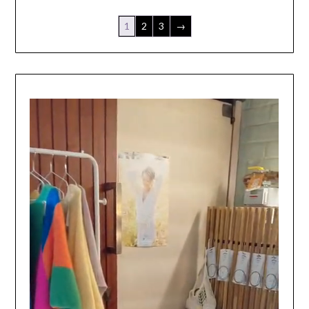
1
2
3
→