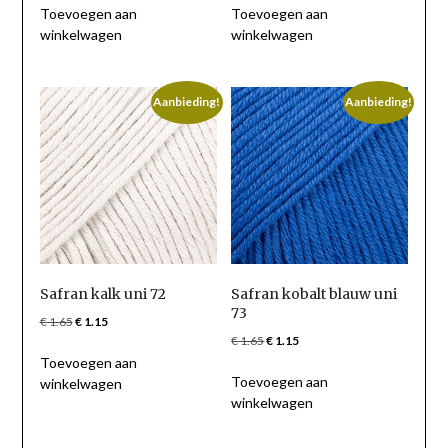
Toevoegen aan
Toevoegen aan
was:
is:
was:
is:
winkelwagen
winkelwagen
€ 1.65.
€ 1.15.
€ 1.65.
€ 1.15.
Aanbieding!
Aanbieding!
Safran kalk uni 72
Safran kobalt blauw uni
73
Oorspronkelijke
Huidige
€
1.65
€
1.15
Oorspronkelijke
Huidige
€
1.65
€
1.15
prijs
prijs
prijs
prijs
Toevoegen aan
was:
is:
Toevoegen aan
was:
is:
winkelwagen
€ 1.65.
€ 1.15.
winkelwagen
€ 1.65.
€ 1.15.