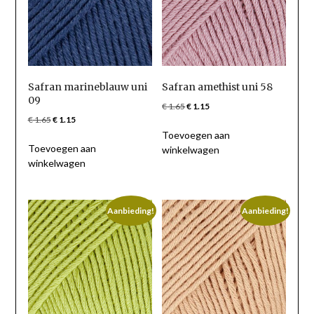
Safran marineblauw uni
Safran amethist uni 58
09
Oorspronkelijke
Huidige
€
1.65
€
1.15
Oorspronkelijke
Huidige
€
1.65
€
1.15
prijs
prijs
prijs
prijs
Toevoegen aan
was:
is:
Toevoegen aan
was:
is:
winkelwagen
€ 1.65.
€ 1.15.
winkelwagen
€ 1.65.
€ 1.15.
Aanbieding!
Aanbieding!