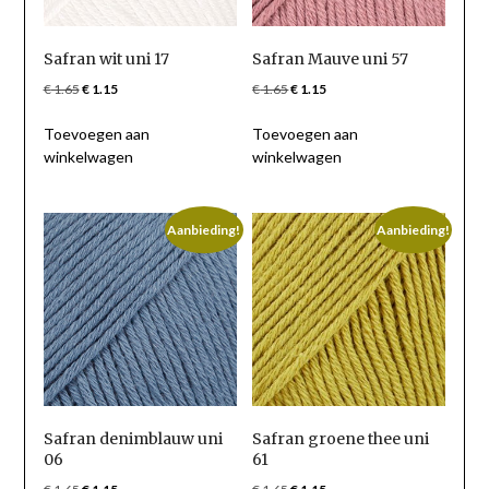
Safran wit uni 17
Safran Mauve uni 57
Oorspronkelijke
Huidige
Oorspronkelijke
Huidige
€
1.65
€
1.15
€
1.65
€
1.15
prijs
prijs
prijs
prijs
Toevoegen aan
Toevoegen aan
was:
is:
was:
is:
winkelwagen
winkelwagen
€ 1.65.
€ 1.15.
€ 1.65.
€ 1.15.
Aanbieding!
Aanbieding!
Safran denimblauw uni
Safran groene thee uni
06
61
Oorspronkelijke
Huidige
Oorspronkelijke
Huidige