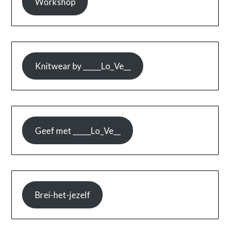
Workshop
Knitwear by _____Lo_Ve__
Geef met _____Lo_Ve__
Brei-het-jezelf