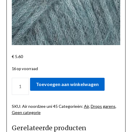
€
5.60
16 op voorraad
AIR
Toevoegen aan winkelwagen
NOORDZEE
UNI
45
AANTAL
SKU:
Air noordzee uni 45
Categorieën:
Air
,
Drops garens
,
Geen categorie
Gerelateerde producten