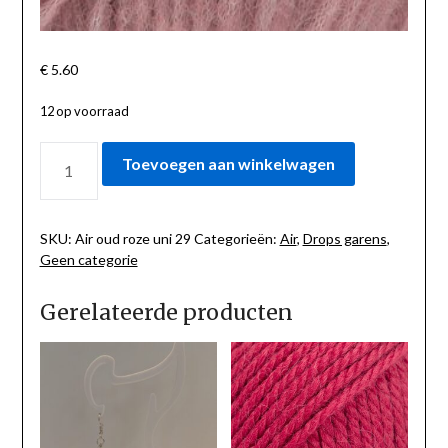
€
5.60
12 op voorraad
AIR
Toevoegen aan winkelwagen
OUD
ROZE
UNI
29
SKU:
Air oud roze uni 29
Categorieën:
Air
,
Drops garens
,
AANTAL
Geen categorie
Gerelateerde producten