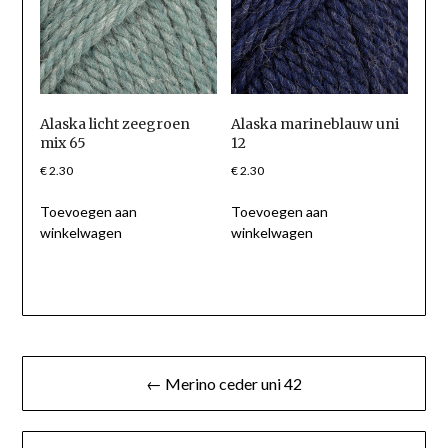
Alaska licht zeegroen
Alaska marineblauw uni
mix 65
12
€
2.30
€
2.30
Toevoegen aan
Toevoegen aan
winkelwagen
winkelwagen
Berichtnavigatie
← Merino ceder uni 42