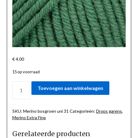
€
4.00
15 op voorraad
MERINO
Toevoegen aan winkelwagen
BOSGROEN
UNI
31
AANTAL
SKU:
Merino bosgroen uni 31
Categorieën:
Drops garens
,
Merino Extra Fine
Gerelateerde producten