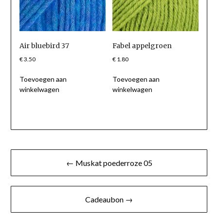
Air bluebird 37
Fabel appelgroen
€
3.50
€
1.80
Toevoegen aan
Toevoegen aan
winkelwagen
winkelwagen
Berichtnavigatie
← Muskat poederroze 05
Cadeaubon →