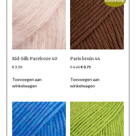
Aanbieding!
Kid-Silk Parelroze 40
Paris bruin 44
Oorspronkelijke
Huidige
€
3.50
€
1.20
€
0.75
prijs
prijs
Toevoegen aan
Toevoegen aan
was:
is:
winkelwagen
winkelwagen
€ 1.20.
€ 0.75.