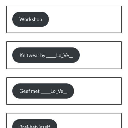
Workshop
Knitwear by _____Lo_Ve__
Geef met _____Lo_Ve__
Brei-het-jezelf